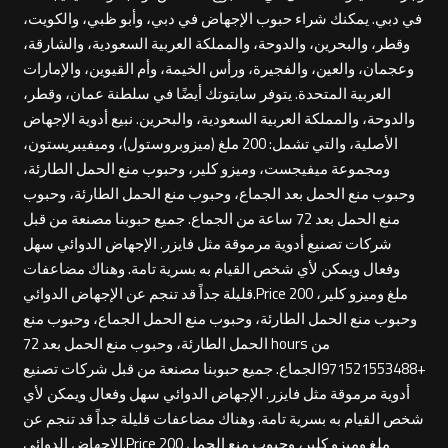
في دبي. يمكنك شراء حبوب الإجهاض في دبي، وأبو ظبي، والكويت،
وقطر، والبحرين، والدوحة، والمملكة العربية السعودية، والشارقة،
وعجمان، والعين، والفجيرة، ورأس الخيمة، وأم القيوين، والإمارات
العربية المتحدة. يتوفر سايتوتك أيضًا في سلطنة عمان، وقطر،
والدوحة، والمملكة العربية السعودية، والبحرين. نبيع أدوية الإجهاض
الأصلية، والتي تشمل: 200 ملغ (ميزوبروستول)، وميفيبريستون،
ومجموعة ميفيجست، وميزو كلير، وحبوب منع الحمل الطارئة،
وحبوب منع الحمل بعد الجماع، وحبوب منع الحمل الطارئة، وحبوب
منع الحمل بعد 72 ساعة من الجماع. جميع حبوبنا مصنعة من قبل
شركات تصنيع أدوية مرموقة مثل فايزر. الإجهاض الدوائي سهل
وفعال ويمكن لأي شخص القيام به بسرية تامة. وهناك مضاعفات
قليلة جداً قد تنجم عن الإجهاض الدوائي.Price 200 ملغ وميزو كلير،
وحبوب منع الحمل الطارئة، وحبوب منع الحمل الجماع، وحبوب منع
الحمل الطارئة، وحبوب منع الحمل بعد 72 hours من
+971521553488الجماع. جميع حبوبنا مصنعة من قبل شركات تصنيع
أدوية مرموقة مثل فايزر. الإجهاض الدوائي سهل وفعال ويمكن لأي
شخص القيام به بسرية تامة. وهناك مضاعفات قليلة جداً قد تنجم عن
الإجهاض الدوائي.Price 200 ملغ وميزو كلير، وحبوب منع الحمل