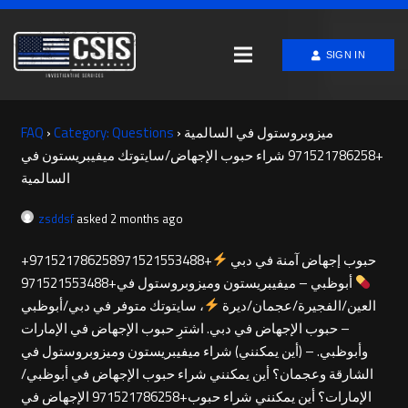
SIGN IN
ميزوبروستول في السالمية
›
Category: Questions
›
FAQ
+971521786258 شراء حبوب الإجهاض/سايتوتك ميفيبريستون في
السالمية
zsddsf
asked 2 months ago
+971521786258حبوب إجهاض آمنة في دبي
+971521553488
أبوظبي – ميفيبريستون وميزوبروستول في+971521553488
العين/الفجيرة/عجمان/ديرة
، سايتوتك متوفر في دبي/أبوظبي
– حبوب الإجهاض في دبي. اشترِ حبوب الإجهاض في الإمارات
وأبوظبي. – (أين يمكنني) شراء ميفيبريستون وميزوبروستول في
الشارقة وعجمان؟ أين يمكنني شراء حبوب الإجهاض في أبوظبي/
الإمارات؟ أين يمكنني شراء حبوب+971521786258 الإجهاض في