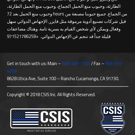
الطارئة، وحبوب منع الحمل الجماع، وحبوب منع الحمل الطارئة،
وحبوب منع الحمل بعد 72 hours من الجماع. جميع حبوبنا مصنعة من
قبل شركات تصنيع أدوية مرموقة مثل فايزر. الإجهاض الدوائي سهل
وفعال ويمكن لأي شخص القيام به بسرية تامة. وهناك مضاعفات
قليلة جداً قد تنجم عن الإجهاض الدوائي. +971521786258
Get in touch with us: Main –
909-493-1555
/ Fax –
909-931-
4009
8628 Utica Ave, Suite 700 – Rancho Cucamonga, CA 91730.
Copyright © 2018 CSIS Inc. All Rights Reserved.