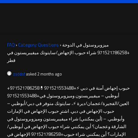
ميزوبروستول في الدوحة
›
Category: Questions
›
FAQ
+971521786258 شراء حبوب الإجهاض/سايتوتك ميفيبريستون في
قطر
zsddsf
asked 2 months ago
+971521786258حبوب إجهاض آمنة في دبي ⚡+971521553488💊
أبوظبي – ميفيبريستون وميزوبروستول في+971521553488
العين/الفجيرة/عجمان/ديرة ⚡، سايتوتك متوفر في دبي/أبوظبي –
حبوب الإجهاض في دبي. اشترِ حبوب الإجهاض في الإمارات
وأبوظبي. – (أين يمكنني) شراء ميفيبريستون وميزوبروستول في
الشارقة وعجمان؟ أين يمكنني شراء حبوب الإجهاض في أبوظبي/
الإمارات؟ أين يمكنني شراء حبوب+971521786258 الإجهاض في