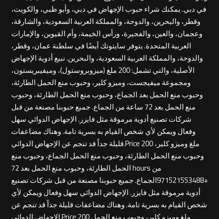
في دبي. يمكنك شراء حبوب الإجهاض في دبي، وأبو ظبي، والكويت،
وقطر، والبحرين، والدوحة، والمملكة العربية السعودية، والشارقة،
وعجمان، والعين، والفجيرة، ورأس الخيمة، وأم القيوين، والإمارات
العربية المتحدة. يتوفر سايتوتك أيضًا في سلطنة عمان، وقطر،
والدوحة، والمملكة العربية السعودية، والبحرين. نبيع أدوية الإجهاض
الأصلية، والتي تشمل: 200 ملغ (ميزوبروستول)، وميفيبريستون،
ومجموعة ميفيجست، وميزو كلير، وحبوب منع الحمل الطارئة،
وحبوب منع الحمل بعد الجماع، وحبوب منع الحمل الطارئة، وحبوب
منع الحمل بعد 72 ساعة من الجماع. جميع حبوبنا مصنعة من قبل
شركات تصنيع أدوية مرموقة مثل فايزر. الإجهاض الدوائي سهل
وفعال ويمكن لأي شخص القيام به بسرية تامة. وهناك مضاعفات
قليلة جداً قد تنجم عن الإجهاض الدوائي.Price 200 ملغ وميزو كلير،
وحبوب منع الحمل الطارئة، وحبوب منع الحمل الجماع، وحبوب منع
الحمل الطارئة، وحبوب منع الحمل بعد 72 hours من
+971521553488الجماع. جميع حبوبنا مصنعة من قبل شركات تصنيع
أدوية مرموقة مثل فايزر. الإجهاض الدوائي سهل وفعال ويمكن لأي
شخص القيام به بسرية تامة. وهناك مضاعفات قليلة جداً قد تنجم عن
الإجهاض الدوائي.Price 200 ملغ وميزو كلير، وحبوب منع الحمل