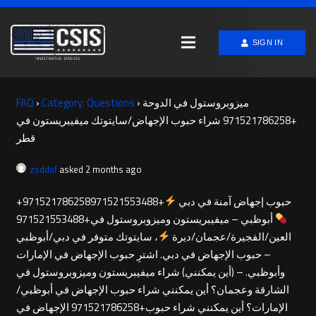
SIGN IN
ميزوبروستول في الدوحة
›
Category: Questions
›
FAQ
+971521786258 شراء حبوب الإجهاض/سايتوتك ميفيبريستون في
قطر
zsddsf
asked 2 months ago
+971521786258حبوب إجهاض آمنة في دبي
+971521553488
أبوظبي – ميفيبريستون وميزوبروستول في+971521553488
العين/الفجيرة/عجمان/ديرة
، سايتوتك متوفر في دبي/أبوظبي
– حبوب الإجهاض في دبي. اشترِ حبوب الإجهاض في الإمارات
وأبوظبي. – (أين يمكنني) شراء ميفيبريستون وميزوبروستول في
الشارقة وعجمان؟ أين يمكنني شراء حبوب الإجهاض في أبوظبي/
الإمارات؟ أين يمكنني شراء حبوب+971521786258 الإجهاض في