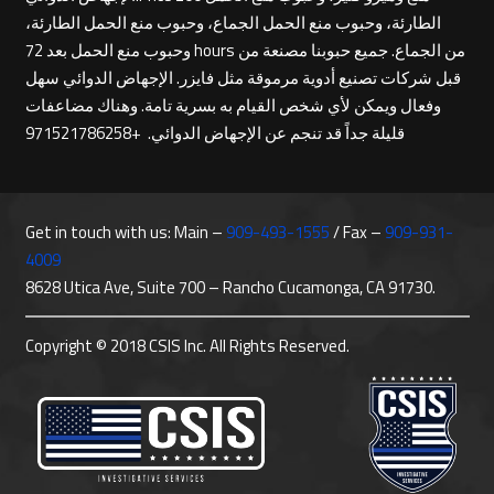
الطارئة، وحبوب منع الحمل الجماع، وحبوب منع الحمل الطارئة،
وحبوب منع الحمل بعد 72 hours من الجماع. جميع حبوبنا مصنعة من
قبل شركات تصنيع أدوية مرموقة مثل فايزر. الإجهاض الدوائي سهل
وفعال ويمكن لأي شخص القيام به بسرية تامة. وهناك مضاعفات
قليلة جداً قد تنجم عن الإجهاض الدوائي. +971521786258
Get in touch with us: Main –
909-493-1555
/ Fax –
909-931-
4009
8628 Utica Ave, Suite 700 – Rancho Cucamonga, CA 91730.
Copyright © 2018 CSIS Inc. All Rights Reserved.