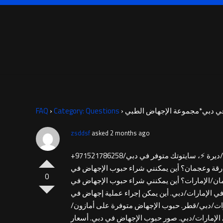
FAQ
›
Category: Questions
›
zsddsf
asked 2 months ago
+971521786258حبوب إجهاض آمنة في دبي ⚡+971521553488💊 أبوظبي – ميفيبريستون وميزوبروستول في+971521553488 العين/الفجيرة/عجمان/ديرة ⚡، سايتوتك متوفر في دبي/
ارقة وعجمان؟ أين يمكنني شراء حبوب الإجهاض في
0
 حبوب الإجهاض في عجمان/الإمارات؟ أين يمكنني شراء حبوب الإجهاض في
 الإمارات/دبي. أين يمكن إجراء عملية إجهاض في
بوظبي. أفضل عيادة إجهاض في الإمارات/دبي/قطر. حبوب الإجهاض متوفرة على أمازون/
الإمارات/دبي. صور حبوب الإجهاض في دبي. أسعار