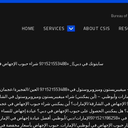
Bureau of 
HOME
SERVICES
ABOUT CSIS
RES
سايتوتك في دبي))_+971521553488 شراء حبوب الإجهاض في دبي*مجموعة الإجهاض الطبي
مارات وأبوظبي. – (أين يمكنني) شراء ميفيبريستون وميزوبروستول في الش
أبوظبي/الإمارات؟ أين يمكنني شراء حبوب+971521786258 الإجهاض في الشارقة/الإمارات؟ أين يمكنني شراء
؟ هل يمكنني الحصول على حبوب الإجهاض في دبي؟ عيادة إجهاض للنساء في
الإمارات/دبي/أبوظبي؟+91521786258 عيادة إجهاض آمنة في +971521786258الإمارات/دبي/أ
ار حبوب الإجهاض في أبوظبي/الإمارات. حبوب الإجهاض بأسعار مخفضة في 