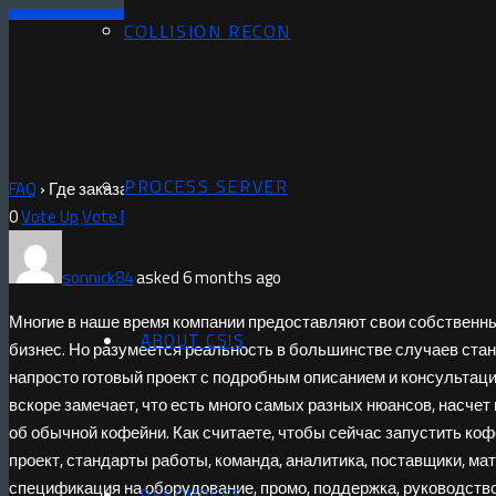
COLLISION RECON
PROCESS SERVER
FAQ
›
Где заказать будет лучше франшизу кофейни? Авторский 
0
Vote Up
Vote Down
sonnick84
asked 6 months ago
Многие в наше время компании предоставляют свои собственн
ABOUT CSIS
бизнес. Но разумеется реальность в большинстве случаев стано
напросто готовый проект с подробным описанием и консультац
вскоре замечает, что есть много самых разных нюансов, насчет
об обычной кофейни. Как считаете, чтобы сейчас запустить коф
проект, стандарты работы, команда, аналитика, поставщики, мат
спецификация на оборудование, промо, поддержка, руководство
RESOURCES