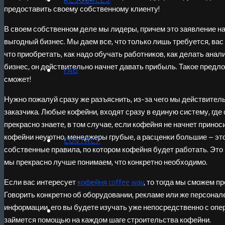
предоставить своему собственному клиенту!
В своем собственном деле мы лидеры, причем это заявление н
выгодный бизнес. Мы даем все, что только лишь требуется, вас
что приобретать, как надо обучать работников, как делать анал
бизнес, он действительно начнет давать прибыль. Такое предл
FAQ
сможет!
Нужно пожалуй сразу же разъяснить, из-за чего мы действител
заказчика. Любые кофейни, входят сразу в единую систему, где
прекрасно знаете, в том случае, если кофейня не начнет принос
кофейни неуютно, менеджеры грубые, а расценки большие – эт
CONTACT
собственные правила, по котором кофейня будет работать. Это
мы прекрасно лучше понимаем, что конкретно необходимо.
Если вас интересует
кофейня coffee way
, то тогда мы сможем п
Говорить конкретно об оборудовании, рекламе или же персонал
информации, его вы будете изучать уже непосредственно с опе
займется помощью на каждом шаге строительства кофейни.