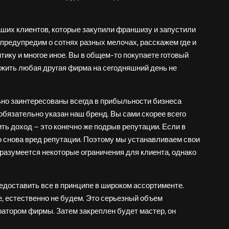
аших клиентов, которые закупили франшизу и запустили
 предупредим о сотнях разных мелочах, расскажем где и
итику и многое иное. Вы в общем-то покупаете готовый
ожить любая другая фирма на сегодняшний день не
ьно заинтересованы всегда в прибыльности бизнеса
 обязательно указан наш бренд. Вы сами скорее всего
ить доход – это конечно же подрыв репутации. Если в
о снова вред репутации. Поэтому мы устанавливаем свои
 разумеется некоторые ограничения для клиента, однако
редоставить все в принципе в широком ассортименте.
е, естественно не будем. Это серьезный объем
ратором фирмы. Затем закреплен будет мастер, он